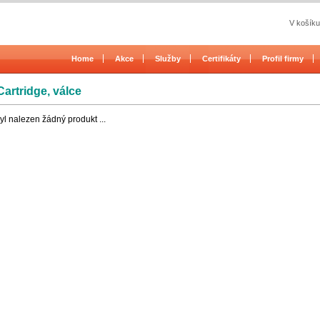
V košíku
Home
Akce
Služby
Certifikáty
Profil firmy
Cartridge, válce
l nalezen žádný produkt ...