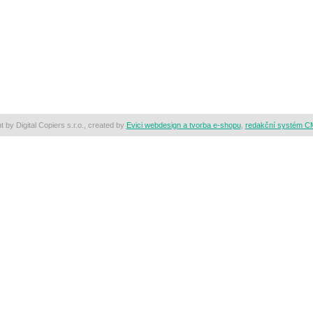
t by Digital Copiers s.r.o., created by
Evici webdesign a tvorba e-shopu
,
redakční systém C