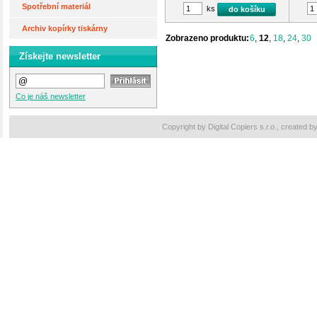
Spotřební materiál
ks
do košíku
Archiv kopírky tiskárny
Zobrazeno produktu:
6
,
12
,
18
,
24
,
30
Získejte newsletter
Co je náš newsletter
Copyright by Digital Copiers s.r.o., created b