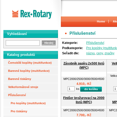
Home
Ak
Příslušenství
Vyhledávaní
Kategorie:
Příslušenství
Podkategorie:
Pro kopírky (multifunk
Seřadit dle:
názvu
,
ceny
,
značky
Katalog produktů
Černobílé kopírky (multifunkce)
Zásobník papíru 2x500 listů
Vel
(MPC)
Barevné kopírky (multifunkce)
Velko
Barevné tiskárny
MPC2000/2500/3000/3500/4500
4.910,- Kč
Velkoformátové stroje
ks
do košíku
Příslušenství
Finišer brožurovací na 2000
listů (MPC)
MP
Pro kopírky (multifunkce)
MPC2000/2500/3000/3500/4500
MPC20
Pro tiskárny
7.700,- Kč