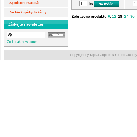
Spotřební materiál
ks
do košíku
Archiv kopírky tiskárny
Zobrazeno produktu:
6
,
12
,
18
,
24
,
30
Získejte newsletter
Co je náš newsletter
Copyright by Digital Copiers s.r.o., created b