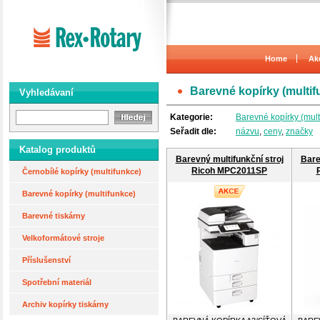
Home
Ak
Barevné kopírky (multif
Vyhledávaní
Kategorie:
Barevné kopírky (mult
Seřadit dle:
názvu
,
ceny
,
značky
Katalog produktů
Barevný multifunkční stroj
Bare
Ricoh MPC2011SP
Černobílé kopírky (multifunkce)
Barevné kopírky (multifunkce)
Barevné tiskárny
Velkoformátové stroje
Příslušenství
Spotřební materiál
Archiv kopírky tiskárny