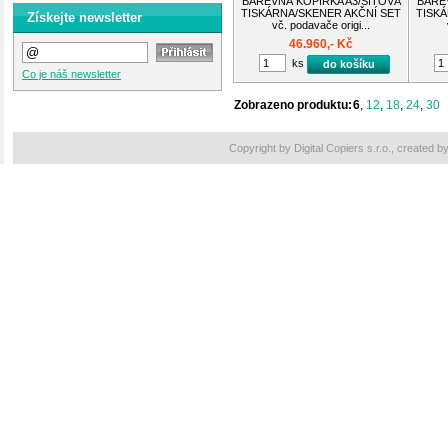
BAREVNÁ KOPÍRKA A3/SÍŤOVÁ
BARE
TISKÁRNA/SKENER AKČNÍ SET
TISKÁ
Získejte newsletter
vč. podavače origi...
46.960,- Kč
ks
do košíku
Co je náš newsletter
Zobrazeno produktu:
6
,
12
,
18
,
24
,
30
Copyright by Digital Copiers s.r.o., created b